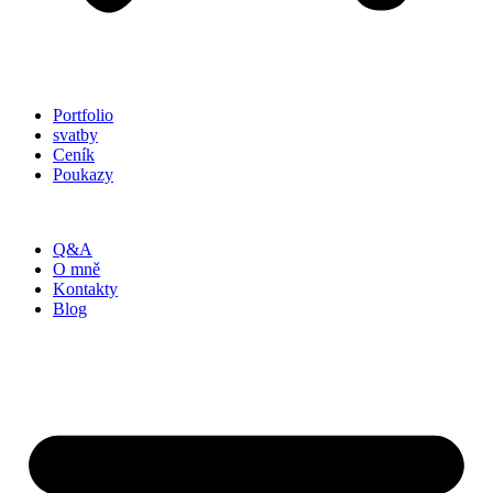
Portfolio
svatby
Ceník
Poukazy
Q&A
O mně
Kontakty
Blog