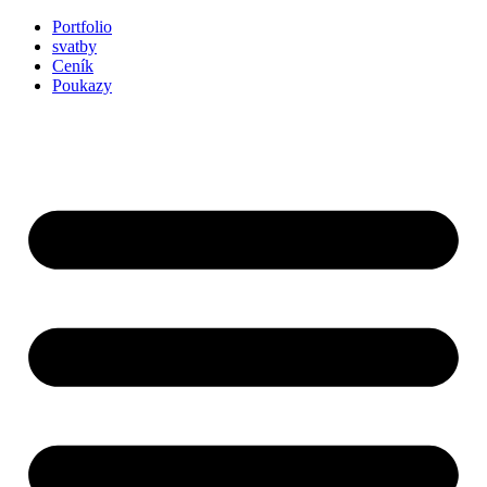
Přejít
Portfolio
k
svatby
obsahu
Ceník
Poukazy