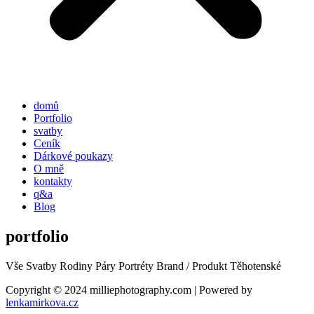
domů
Portfolio
svatby
Ceník
Dárkové poukazy
O mně
kontakty
q&a
Blog
portfolio
Vše
Svatby
Rodiny
Páry
Portréty
Brand / Produkt
Těhotenské
Copyright © 2024 milliephotography.com | Powered by
lenkamirkova.cz