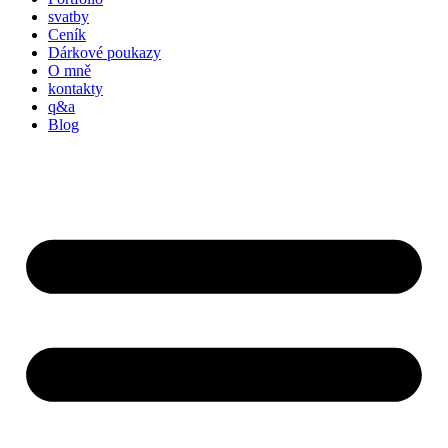
svatby
Ceník
Dárkové poukazy
O mně
kontakty
q&a
Blog