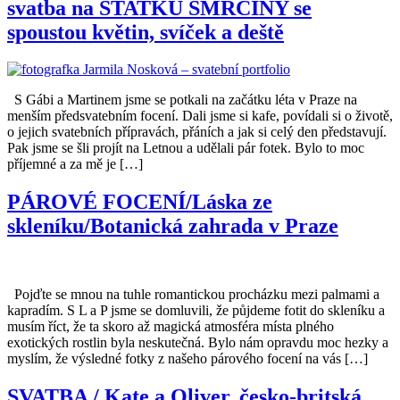
svatba na STATKU SMRČINY se
spoustou květin, svíček a deště
S Gábi a Martinem jsme se potkali na začátku léta v Praze na
menším předsvatebním focení. Dali jsme si kafe, povídali si o životě,
o jejich svatebních přípravách, přáních a jak si celý den představují.
Pak jsme se šli projít na Letnou a udělali pár fotek. Bylo to moc
příjemné a za mě je […]
PÁROVÉ FOCENÍ/Láska ze
skleníku/Botanická zahrada v Praze
Pojďte se mnou na tuhle romantickou procházku mezi palmami a
kapradím. S L a P jsme se domluvili, že půjdeme fotit do skleníku a
musím říct, že ta skoro až magická atmosféra místa plného
exotických rostlin byla neskutečná. Bylo nám opravdu moc hezky a
myslím, že výsledné fotky z našeho párového focení na vás […]
SVATBA / Kate a Oliver, česko-britská