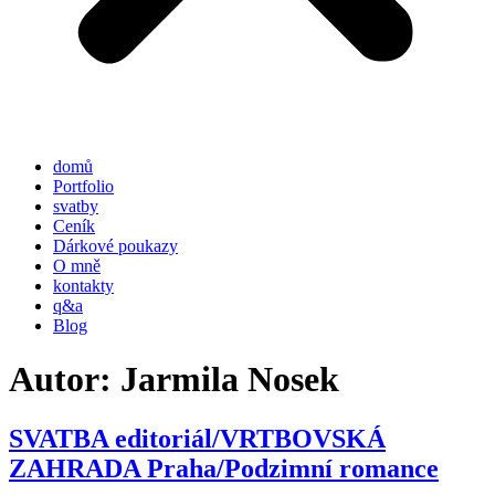
domů
Portfolio
svatby
Ceník
Dárkové poukazy
O mně
kontakty
q&a
Blog
Autor:
Jarmila Nosek
SVATBA editoriál/VRTBOVSKÁ
ZAHRADA Praha/Podzimní romance