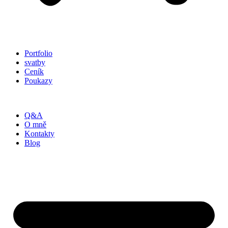
Portfolio
svatby
Ceník
Poukazy
Q&A
O mně
Kontakty
Blog