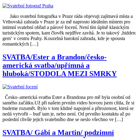
Jako svatební fotografka v Praze ráda objevuji zajímavá místa a
Vrtbovská zahrada v Praze je za mě naprosto ideálním místem pro
intimní svatební obřad a párové focení. Není tím úplně klasickým
turistickým spotem, kam člověk nejdříve zavítá. Je to takový ‚hidden
gem‘ v centru Prahy. Kouzelná barokní zahrada, kde je spousta
romantických […]
SVATBA/Ester a Brandon/česko-
americká svatba/upřímná a
hluboká/STODOLA MEZI SMRKY
Česko–americká svatba Ester a Brandona pro mě byla osobní od
samého začátku.Už při našem prvním video hovoru jsem cítila, že si
budeme rozumět. Bylo v tom klidné napojení a přirozenost, která se
nedá vytvořit – buď tam je, nebo není. Od prvního kontaktu až po
poslední chvíle jejich svatebního dne se neslo všechno ve […]
SVATBA/ Gábi a Martin/ podzimní