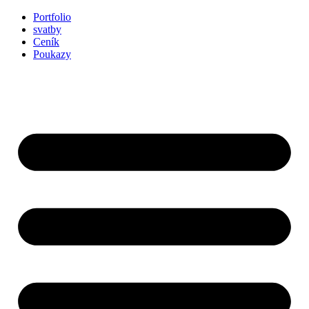
Přejít
Portfolio
k
svatby
obsahu
Ceník
Poukazy